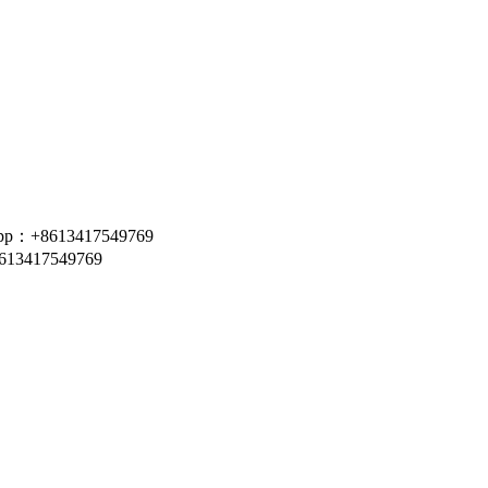
pp：+8613417549769
613417549769